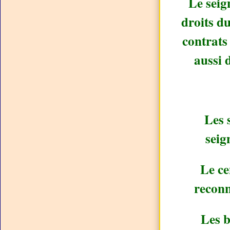
Le seig
droits du
contrats
aussi 
Les 
seig
Le ce
reconn
Les b