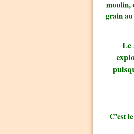
moulin, 
grain au
Le 
explo
puisq
C’est le