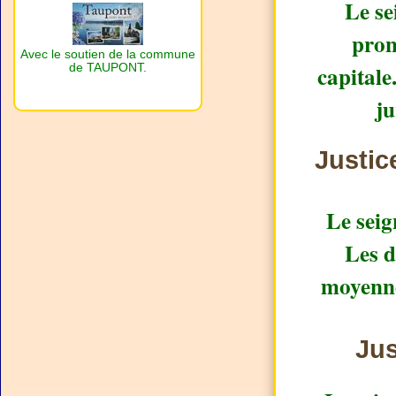
Le se
pron
Avec le soutien de la commune
capitale
de TAUPONT.
ju
Justic
Le seig
Les d
moyenne
Jus