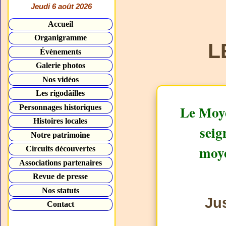
Jeudi 6 août 2026
Accueil
Organigramme
L
Évènements
Galerie photos
Nos vidéos
Les rigodâilles
Le Moye
Personnages historiques
Histoires locales
seig
Notre patrimoine
moye
Circuits découvertes
Associations partenaires
Revue de presse
Nos statuts
Jus
Contact